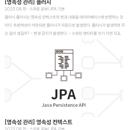
[영속성 관리] 플러시
2023.08.15
· 스프링 공부/JPA 기본
플러시 플러시는 영속성 컨텍스트의 변경 내용을 데이터베이스에 반영하는 것
이다. 트랜잭션이 커밋되면 플러시가 자동으로 발생한다. 플러시가 발생하면 무
슨 일이 생길까? - 변경 감지가 발생한다. - 수정된 엔티티를 쓰기 지연 SQL
저장소에 등록한다. - 쓰기 지연 SQL 저장소에 있는 등록, 수정, 삭제 쿼리를
데이터베이스에 전송한다. 영속성 컨텍스트를 플러시하는 방법 i) em.flush()
- 직접 호출 Member member = new Member(200L, "member20
0"); em.persist(member); em.flush(); //플러시 강제 호출 em.persist()
-> 영속성 컨텍스트에 엔티티가 담기고, 쿼리가 저장소에 저장된다. em.flush
() -> 저장소의 쿼리가 DB에 반..
[영속성 관리] 영속성 컨텍스트
2023.08.15
· 스프링 공부/JPA 기본