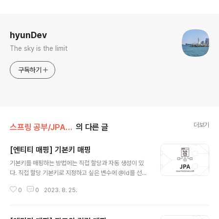
로그 정보
hyunDev
The sky is the limit
구독하기
더보기
스프링 공부/JPA 기본
의 다른 글
[엔티티 매핑] 기본키 매핑
글 내용
기본키를 매핑하는 방법에는 직접 할당과 자동 생성이 있
다. 직접 할당 기본키로 지정하고 싶은 변수에 @Id를 선언
한다. id를 직접 대입한 후에 엔티티 매니저로 persist()하
0
0
2023. 8. 25.
면 된다. Member member = new Member(); mem
ber.setId("1"); em.persist(member); 자동 생성 자동
생성은 @Id와 @GeneratedValue를 추가하고, 키 생성