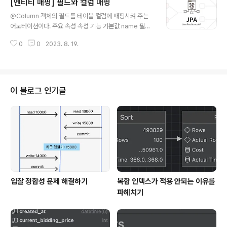
[엔티티 매핑] 필드와 컬럼 매핑
옵션을 선택하면 된다. 옵션 설명 IDENTITY 기본 키 생성
글 내용
을 DB에 위임한다. SEQUENCE DB 시퀀스를 사용해서
@Column 객체의 필드를 테이블 컬럼에 매핑시켜 주는
기본키를 할당한다. TABLE 키 생성 테이블을 사용한다. A
어노테이션이다. 주요 속성 속성 기능 기본값 name 필드
UTO 선택한 DB에 따라 IDENTITY, SEQUENCE, TAB
와 매핑할 테이블의 컬럼 이름을 지정한다. 객체의 필드명
LE 중 자동 지정된다. (기본값) IDENTITY 기본 키 생성..
0
0
2023. 8. 19.
nullable(DDL) null값 허용 여부를 설정한다. false로 설
정하면, DDL 생성 시 not null 조건이 붙는다. true uniq
ue(DDL) @Table의 uniqueConstraints와 같으나 한
컬럼에 간단히 유니크 제약 조건을 걸 때 사용한다. false
columnDefinition(DDL) 데이터베이스 컬럼 정보를 직
이 블로그 인기글
접 줄 수 있다. length(DDL) 문자열 길이 제약조건; Strin
g 타입에만 사용한다. 255 사용 예시 @Enumerated 속
성 속성 기능 기본값 value EnumType.ORDI..
입찰 정합성 문제 해결하기
복합 인덱스가 적용 안되는 이유를
파헤치기