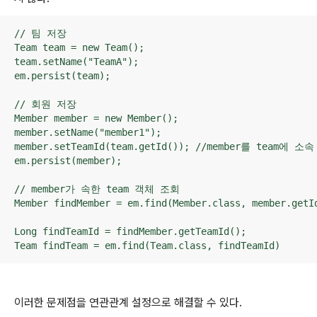
// 팀 저장

Team team = new Team();

team.setName("TeamA");

em.persist(team);

// 회원 저장

Member member = new Member();

member.setName("member1");

member.setTeamId(team.getId()); //member를 team에 소속
em.persist(member);

// member가 속한 team 객체 조회

Member findMember = em.find(Member.class, member.getId
Long findTeamId = findMember.getTeamId();

Team findTeam = em.find(Team.class, findTeamId)
이러한 문제점을 연관관계 설정으로 해결할 수 있다.