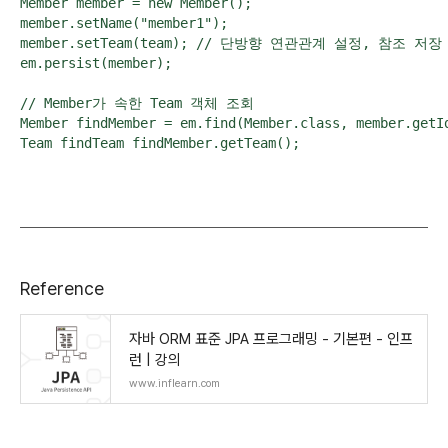
Member member = new Member();

member.setName("member1");

member.setTeam(team); // 단방향 연관관계 설정, 참조 저장

em.persist(member);

// Member가 속한 Team 객체 조회

Member findMember = em.find(Member.class, member.getId
Team findTeam findMember.getTeam();
Reference
자바 ORM 표준 JPA 프로그래밍 - 기본편 - 인프
런 | 강의
www.inflearn.com