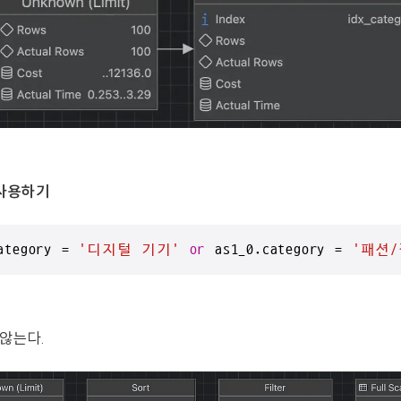
 사용하기
ategory 
=
'디지털 기기'
or
 as1_0.category 
=
'패션/
않는다.