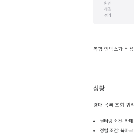
원인
해결
정리
복합 인덱스가 적용
상황
경매 목록 조회 쿼
필터링 조건: 카테
정렬 조건: 북마크