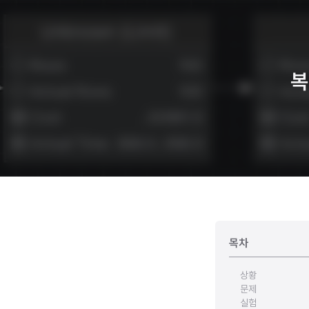
복
목차
상황
문제
실험