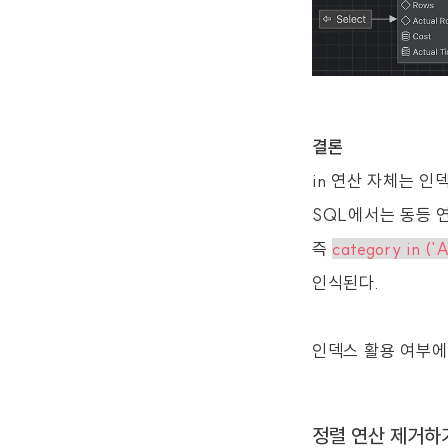
결론
in 연산 자체는 인
SQL에서는 동등 
즉
category in ('A'
인식된다.
인덱스 활용 여부에
정렬 연산 제거하