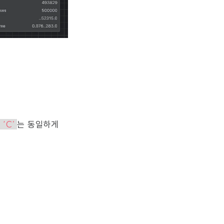
= ‘C’
는 동일하게