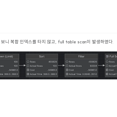
니 복합 인덱스를 타지 않고, full table scan이 발생하였다.