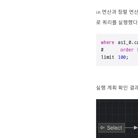
in 연산과 정렬 
로 쿼리를 실행했다
where
 as1_0.c
#     
order
limit 
100
;
실행 계획 확인 결