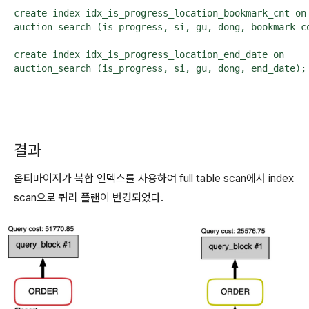
create index idx_is_progress_location_bookmark_cnt on 
auction_search (is_progress, si, gu, dong, bookmark_co
create index idx_is_progress_location_end_date on 

auction_search (is_progress, si, gu, dong, end_date);
결과
옵티마이저가 복합 인덱스를 사용하여 full table scan에서 index
scan으로 쿼리 플랜이 변경되었다.