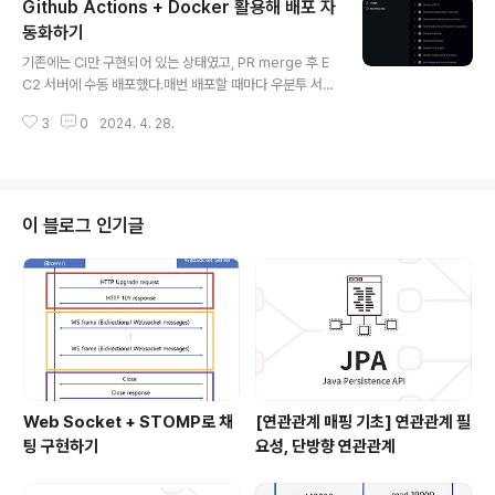
Github Actions + Docker 활용해 배포 자
어버리기 전에 기록해두려고 한다.cd.yml 파일 수정더보
기name: CD Backendon: push: branches: [ "mai
동화하기
글 내용
n", "dev" ]permissions: contents: readjobs: build
기존에는 CI만 구현되어 있는 상태였고, PR merge 후 E
-and-push-image: runs-on: ubuntu-latest steps:
C2 서버에 수동 배포했다.매번 배포할 때마다 우분투 서버
- name: Checkout c..
에서 아래 과정들을 반복했는데, 시간이 오래 걸리고 번거
3
0
2024. 4. 28.
로웠다.깃허브 프로젝트 클론 받기gitignore 파일 직접 추
가프로젝트 빌드해 jar 파일 생성기존에 실행 중인 프로세
스 종료jar 파일 백그라운드에서 실행이에 Github Actio
ns와 Docker를 활용해 배포를 자동화하였다.이번 글에
서는 어떻게 배포를 자동화했는지 정리해보려고 한다. cd.
이 블로그 인기글
yml을 작성하기 전 Dockerfile 추가, EC2 패스워드 연
결 활성화, Github Secrets 환경 변수 추가가 선행되어
야 한다.Dockerfile 추가DockerFile은 자바 Docker
이미지를 생성하기 위한 스크립트이다...
Web Socket + STOMP로 채
[연관관계 매핑 기초] 연관관계 필
팅 구현하기
요성, 단방향 연관관계