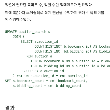
정렬에 필요한 북마크 수, 입찰 수만 업데이트가 필요했다.
이에 3분마다 스케줄러로 집계 연산을 수행하여 경매 검색 테이블
에 삽입해주었다.
UPDATE auction_search s

    JOIN (

        SELECT a.auction_id,

               COUNT(DISTINCT b.bookmark_id) AS bookma
               COUNT(DISTINCT bd.bidding_id) AS biddin
          FROM auction a

          LEFT JOIN bookmark b ON a.auction_id = b.auc
          LEFT JOIN bidding bd ON a.auction_id = bd.au
         GROUP BY a.auction_id

    ) cnt ON s.auction_id = cnt.auction_id

SET s.bookmark_count = cnt.bookmark_count,

    s.bidding_count = cnt.bidding_count
결과