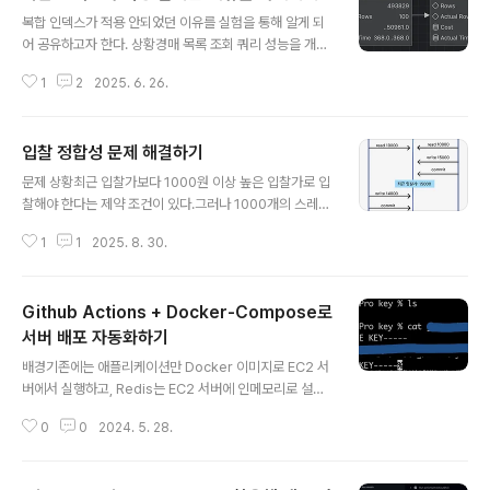
글 내용
복합 인덱스가 적용 안되었던 이유를 실험을 통해 알게 되
어 공유하고자 한다. 상황경매 목록 조회 쿼리 성능을 개선
해보고자 하였다.필터링 조건: 카테고리 목록정렬 조건: 북
1
2
2025. 6. 26.
마크 수쿼리는 아래와 같다.select ...from auction_sea
rch as1_0 where as1_0.category in ('디지털 기
기','패션/잡화')order by as1_0.bookmark_count de
입찰 정합성 문제 해결하기
sc limit 100; 조회 성능을 개선하기 위해 (카테고리, 북마
글 내용
크 수)를 복합 인덱스를 생성하였다.create index idx_c
문제 상황최근 입찰가보다 1000원 이상 높은 입찰가로 입
ategory_bookmark_cnt on auction_search (cate
찰해야 한다는 제약 조건이 있다.그러나 1000개의 스레드
gory, bookmark_count desc); 문제실행 계획을 확인
로 동시에 같은 금액으로 입찰했을 때 10건이 중복 저장되
해 보니 복합 인덱스를 타지 않고..
1
1
2025. 8. 30.
는 문제가 발생했다. 해결 1 - 비관적 락 적용경매 조회 시
비관적 락을 적용해 트랜잭션이 종료될 때까지 유지되도록
하였다.@Lock(LockModeType.PESSIMISTIC_WRI
Github Actions + Docker-Compose로
TE)@Query("select a from Auction a where a.id
= :id")Optional findByIdWithPessimisticLock(Lon
서버 배포 자동화하기
글 내용
g id); 한 번에 하나의 요청만 접근할 수 있으므로 입찰이
배경기존에는 애플리케이션만 Docker 이미지로 EC2 서
중복으로 저장되는 문제가 해결되었다. 한계경매는 핵심
버에서 실행하고, Redis는 EC2 서버에 인메모리로 설치
엔티티로 수정할 일이 많았다.비관적 락을 걸면 조회 시점
하였다.하지만 Redis도 컨테이너로 관리하는게 환경 구성
부터 업데이트를 ..
0
0
2024. 5. 28.
에 편리할 것 같다고 생각했다.이에 Docker-Compose
를 사용하여 두 컨테이너들이 통합 관리되도록 변경하였
다.추후에도 배포 자동화시 이 방법을 계속 사용할 거라 잊