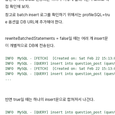
접 확인해 보자.
참고로 batch insert 로그를 확인하기 위해서는 profileSQL=tru
e 옵션을 DB URL에 추가해야 한다.
rewriteBatchedStatements = false일 때는 여러 개 insert문
이 개별적으로 DB에 전송된다.
INFO  MySQL - [FETCH]  [Created on: Sat Feb 22 15:13:06 KST 2025, duration: 0, connect
INFO  MySQL - [QUERY] insert into question_post (question_post_id
INFO  MySQL - [FETCH]  [Created on: Sat Feb 22 15:13:06 KST 2025, duration: 0, connect
INFO  MySQL - [QUERY] insert into question_post (question_post_id
...
반면 true일 때는 하나의 insert문으로 합쳐져서 나간다.
INFO  MySQL - [QUERY] insert into question_post (ques