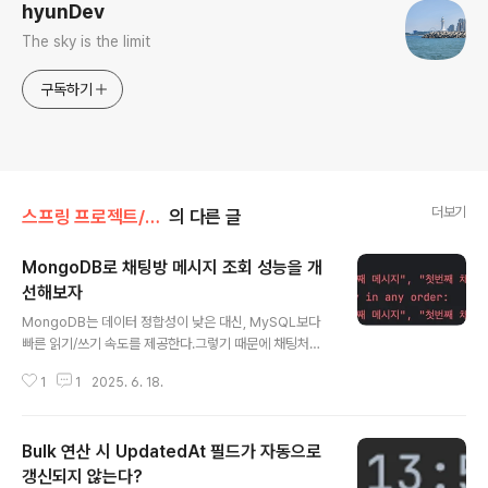
hyunDev
The sky is the limit
구독하기
더보기
스프링 프로젝트/DND
의 다른 글
MongoDB로 채팅방 메시지 조회 성능을 개
선해보자
글 내용
MongoDB는 데이터 정합성이 낮은 대신, MySQL보다
빠른 읽기/쓰기 속도를 제공한다.그렇기 때문에 채팅처럼
입출력이 많을 때 사용하기 적합하다. 이번 글에서는 채팅
1
1
2025. 6. 18.
메시지를 MongoDB에 저장한 후, 채팅방별 최근 메시지
를 조회해볼 것이다. MongoDB 컬렉션 매핑하기MySQ
L이 table을 사용한다면, MongoDB는 collection을 사
Bulk 연산 시 UpdatedAt 필드가 자동으로
용한다.@Document로 MongoDB의 collection을 매
핑하였다. JPA Auditing을 사용하지 않으므로 created
갱신되지 않는다?
글 내용