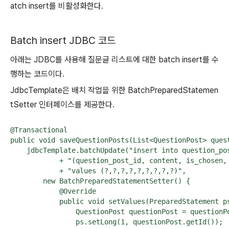
atch insert를 비활성화한다.
Batch insert JDBC 코드
아래는 JDBC를 사용해 질문글 리스트에 대한 batch insert를 수
행하는 코드이다.
JdbcTemplate은 배치 작업을 위한 BatchPreparedStatemen
tSetter 인터페이스를 제공한다.
@Transactional

public void saveQuestionPosts(List<QuestionPost> quest
    jdbcTemplate.batchUpdate("insert into question_pos
            + "(question_post_id, content, is_chosen,
            + "values (?,?,?,?,?,?,?,?,?)",

        new BatchPreparedStatementSetter() {

            @Override

            public void setValues(PreparedStatement ps
                QuestionPost questionPost = questionPo
                ps.setLong(1, questionPost.getId());
