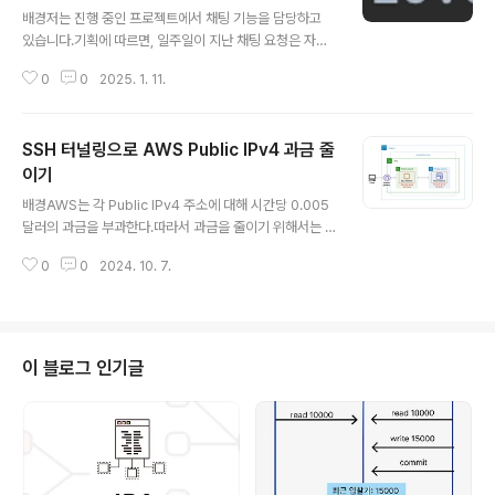
At을 직접 넣어주었다.그런데 DB에서는 시간이 UTC 기
배경저는 진행 중인 프로젝트에서 채팅 기능을 담당하고
준으로 저장되어서 불편했다.이에 UTC로 변환된 값을 D
있습니다.기획에 따르면, 일주일이 지난 채팅 요청은 자동
B에 저장하고, 데이터를 가져올 때 다시 KST로 변환하는
거절되어야 합니다. 이를 구현하기 위해 스케줄러를 돌려
코드를 추가하였다. collection이 제대로 매핑..
0
0
2025. 1. 11.
채팅 요청들의 상태를 bulk update 해주었습니다. 채팅
요청 상태가 대기중이고, 현재 시간을 기준으로 생성된 지
일주일이 지났을 때채팅요청 상태를 거절됨으로 변경해 주
SSH 터널링으로 AWS Public IPv4 과금 줄
는 코드입니다.public void updateChatInquiryStatu
sRejected() { queryFactory.update(chatInquiry) .
이기
글 내용
set(chatInquiry.status, InquiryStatus.REJECTED)
배경AWS는 각 Public IPv4 주소에 대해 시간당 0.005
.where( chatInquiry.status.eq(InquiryStatus..
달러의 과금을 부과한다.따라서 과금을 줄이기 위해서는 P
ublic IPv4 사용을 최소화해야 한다. 나는 아래의 목적으
0
0
2024. 10. 7.
로 EC2, RDS에 대해 각각 public ip를 사용했었다.- EC
2: 배포한 서버에 탄력적 IP 매핑- RDS: intellj와 DB 연
결하여 편리하게 DB 수정 및 조회 다행인 점은 EC2는 IPv
4 사용이 무료이다.그래서 RDS 인스턴스만 Public IPv4
를 사용하지 않도록 바꾸면 된다. 내부 네트워크로 RDS에
이 블로그 인기글
접근하면 IPv4 없이도 RDS 인스턴스에 연결할 수 있다.아
래 그림처럼 외부에서 EC2 public subnet으로 접근하고
이를 통해 다시 RDS private subnet으로 접근한다. RD
S 생..