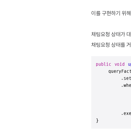
이를 구현하기 위해 
채팅요청 상태가 대
채팅요청 상태를 거
public
void
u
    queryFact
        .set(
        .whe
            
            c
            
        .exec
}