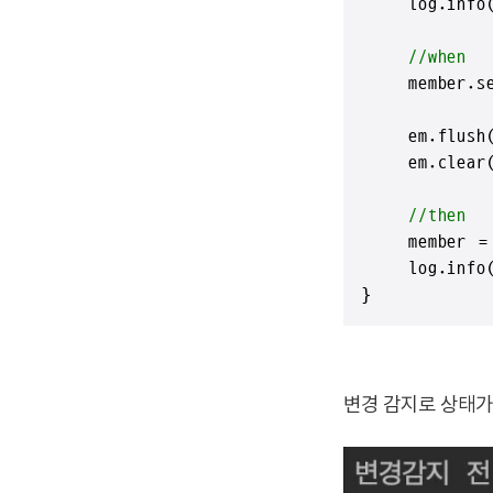
    log.info
//when
    member.se
    em.flush(
    em.clear(
//then
    member = 
    log.info
}
변경 감지로 상태가