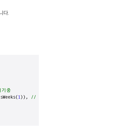
니다.
대기중
sWeeks(
1
)), 
// 일주일 지남