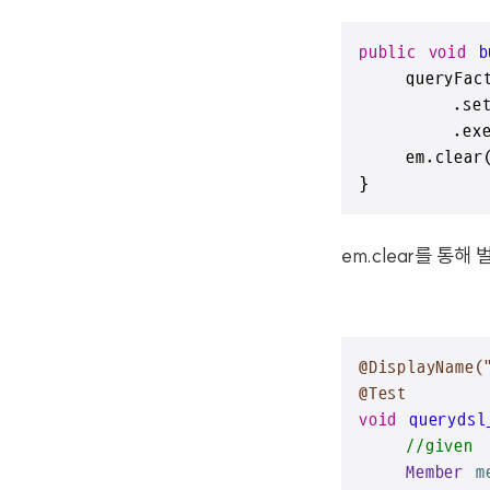
public
void
b
    queryFact
        .set(
        .exec
    em.clear(
}
em.clear를 통
@DisplayNa
@Test
void
querydsl
//given
Member
m