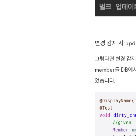
변경 감지 시 upd
그렇다면 변경 감지
member를 DB에
었습니다.
@DisplayNa
@Test
void
dirty_ch
//given
Member
m