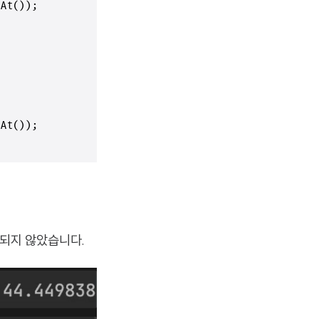
At());

At());

경되지 않았습니다.