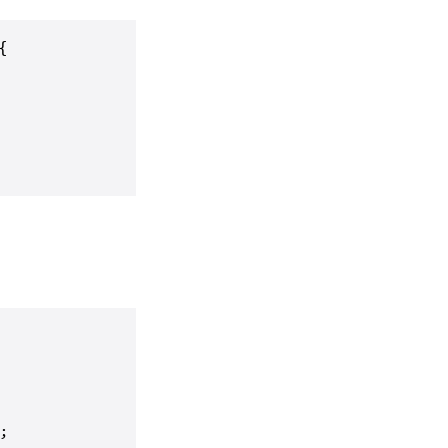
{

;
