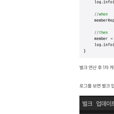
    log.info
//when
    memberRep
//then
    member = 
    log.info
}
벌크 연산 후 1차 
로그를 보면 벌크 업