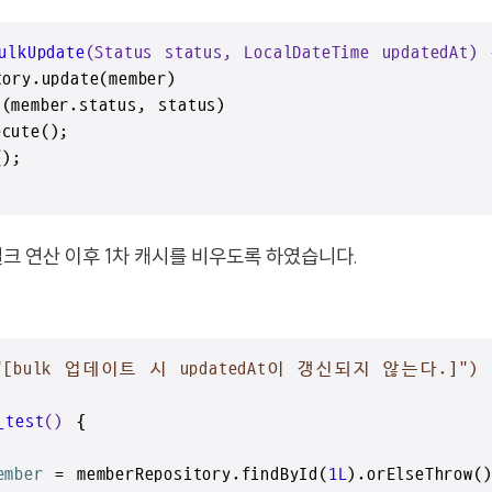
ulkUpdate
(Status status, LocalDateTime updatedAt)
 
ory.update(member)

member.status, status)

ute();

);

해 벌크 연산 이후 1차 캐시를 비우도록 하였습니다.
me("[bulk 업데이트 시 updatedAt이 갱신되지 않는다.]")
_test
()
 {

ember
=
 memberRepository.findById(
1L
).orElseThrow()