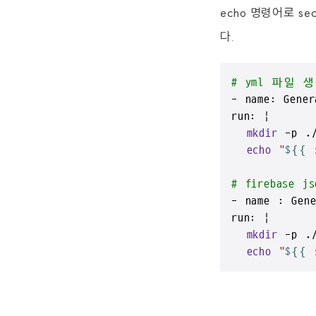
echo 명령어로 se
다.
# yml 파일 
- name: Gener
run: |

mkdir
 -p ./
echo
"
${{ 
# firebase 
- name : Gene
run: |

mkdir
 -p ./
echo
"
${{ 