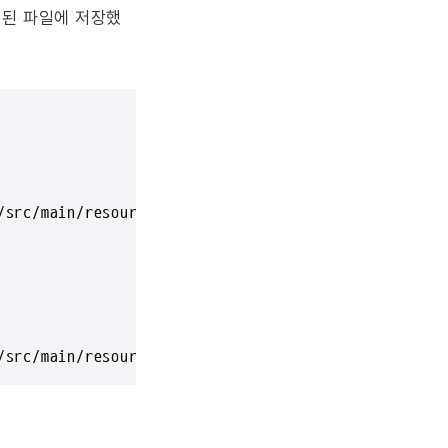
명시된 파일에 저장했
src/main/resources/application-core.yml

/src/main/resources/firebase/firebase_account.json