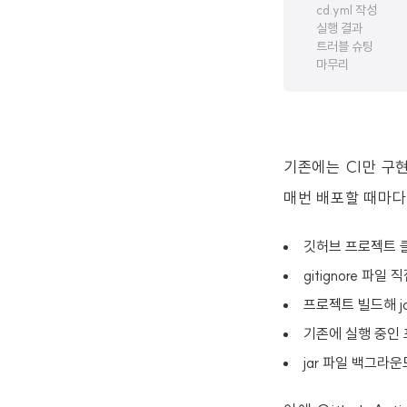
cd.yml 작성
실행 결과
트러블 슈팅
마무리
기존에는 CI만 구현
매번 배포할 때마다
깃허브 프로젝트 
gitignore 파일 
프로젝트 빌드해 j
기존에 실행 중인
jar 파일 백그라