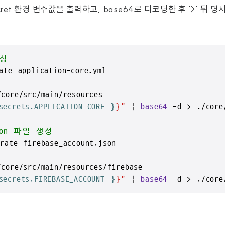
cret 환경 변수값을 출력하고, base64로 디코딩한 후 '>' 뒤 
생성
ate application-core.yml

core/src/main/resources

secrets.APPLICATION_CORE }
}"
 | 
base64
 -d > ./core/
json 파일 생성
rate firebase_account.json

core/src/main/resources/firebase

secrets.FIREBASE_ACCOUNT }
}"
 | 
base64
 -d > ./core