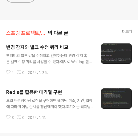
더보기
스프링 프로젝트/데브코스
의 다른 글
변경 감지와 벌크 수정 쿼리 비교
글 내용
엔티티의 필드 값을 수정하고 반영하는데 변경 감지 혹
은 벌크 수정 쿼리를 사용할 수 있다.예시로 Waiting 엔티
티의 필드를 수정해 보며 둘의 차이점을 알아보자.1. 영속
4
0
2024. 1. 25.
성 컨텍스트와 DB 간 불일치 가능성변경 감지에서는 영속
성 컨텍스트와 DB가 항상 일치한다.반면 벌크 수정 쿼리는
상황에 따라 영속성 컨텍스트와 DB가 불일치 할 수 있
Redis를 활용한 대기열 구현
다. 변경 감지엔티티를 repository에 저장하면 해당 엔티
글 내용
티가 영속화되어 영속성 컨텍스트에서 관리된다. 따라서 s
도입 배경웨이팅 로직을 구현하며 웨이팅 취소, 지연, 입장
etStatus()로 status 필드를 PROGRESS에서 CANCE
에 따라 웨이팅 순서를 갱신해줘야 했다.초기에는 웨이팅
LED로 수정했을 때영속성 컨텍스트는 변경 감지를 하여
순서를 DB에 저장하고, 아래의 상황들에서 벌크 연산으로
엔티티의 수정 사항을 반영한다.참고로 update 쿼리와 h
3
0
2024. 1. 11.
웨이팅 순서를 업데이트하고자 했다. 웨이팅 순서를 rank
2 필드를 확인하기 위해 @Rollback(false)를 추가하였
라고 했을 때특정 고객이 웨이팅을 취소하거나 대기를 맨
다...
뒤로 미룸 -> 해당 고객 뒤 고객들의 rank 1 감소시키기고
객 입장 -> 다른 고객들의 rank 1 감소시키기 rank는 실