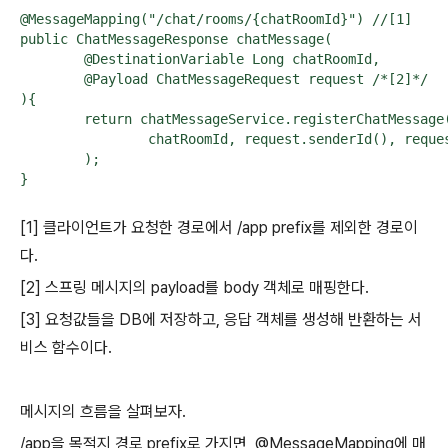
@MessageMapping("/chat/rooms/{chatRoomId}") //[1]

public ChatMessageResponse chatMessage(

	@DestinationVariable Long chatRoomId,

	@Payload ChatMessageRequest request /*[2]*/

){

	return chatMessageService.registerChatMessage(

		chatRoomId, request.senderId(), request.content() //[3]

	);

}
[1] 클라이언트가 요청한 경로에서 /app prefix를 제외한 경로이
다.
[2] 스프링 메시지의 payload를 body 객체로 매핑한다.
[3] 요청값들을 DB에 저장하고, 응답 객체를 생성해 반환하는 서
비스 함수이다.
메시지의 흐름을 살펴보자.
/app을 목적지 경로 prefix로 가지면, @MessageMapping에 매