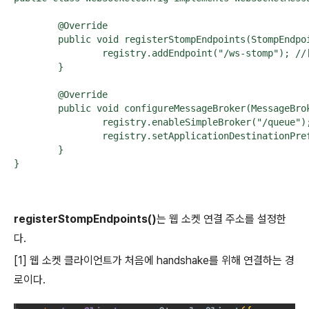
	@Override

	public void registerStompEndpoints(StompEndpointRegistry registry) {

		registry.addEndpoint("/ws-stomp"); //[1]

	}

	@Override

	public void configureMessageBroker(MessageBrokerRegistry registry) {

		registry.enableSimpleBroker("/queue"); //[2]

		registry.setApplicationDestinationPrefixes("/app"); //[3]

	}

}
registerStompEndpoints()
는 웹 소켓 연결 주소를 설정한
다.
[1] 웹 소켓 클라이언트가 처음에 handshake를 위해 연결하는 경
로이다.