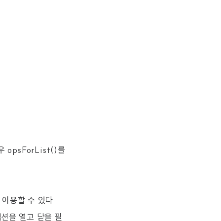
opsForList()를
게 이용할 수 있다.
넥션을 열고 닫을 필