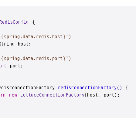
n
RedisConfig
 {

${spring.data.redis.host}")
String host;

${spring.data.redis.port}")
int
 port;

edisConnectionFactory 
redisConnectionFactory
()
 {

urn
new
LettuceConnectionFactory
(host, port);
