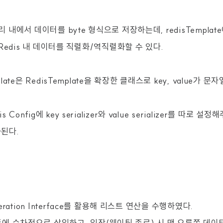
모리 내에서 데이터를 byte 형식으로 저장하는데, redisTempla
통해 Redis 내 데이터를 직렬화/역직렬화할 수 있다.
mplate은 RedisTemplate을 확장한 클래스로 key, value가 
 Config에 key serializer와 value serializer를 따로 
된다.
Operation Interface를 활용해 리스트 연산을 수행하였다.
쪽에
순차적으로
삽입하고
,
입장
(
웨이팅
종료
)
시
맨
오른쪽
데이