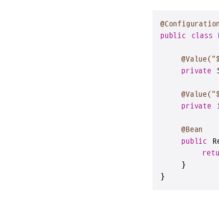
@Configuratio
public
class
@Value("
private
 
@Value("
private
@Bean
public
 R
ret
    }

}