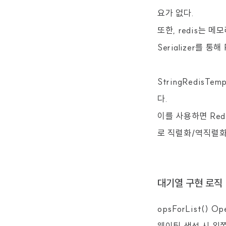
요가 없다.
또한, redis는 메
Serializer를 
StringRedisTe
다.
이를 사용하면 Redis
로 직렬화/역직렬화
대기열 구현 로직
opsForList() 
웨이팅
생성
시
왼