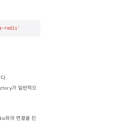
a-redis'
한다.
nFactory가 일반적으
edis와의 연결을 진