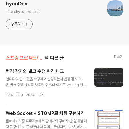
hyunDev
The sky is the limit
구독하기
더보기
스프링 프로젝트/데브코스
의 다른 글
변경 감지와 벌크 수정 쿼리 비교
글 내용
엔티티의 필드 값을 수정하고 반영하는데 변경 감지 혹
은 벌크 수정 쿼리를 사용할 수 있다.예시로 Waiting 엔티
티의 필드를 수정해 보며 둘의 차이점을 알아보자.1. 영속
4
0
2024. 1. 25.
성 컨텍스트와 DB 간 불일치 가능성변경 감지에서는 영속
성 컨텍스트와 DB가 항상 일치한다.반면 벌크 수정 쿼리는
상황에 따라 영속성 컨텍스트와 DB가 불일치 할 수 있
Web Socket + STOMP로 채팅 구현하기
다. 변경 감지엔티티를 repository에 저장하면 해당 엔티
글 내용
티가 영속화되어 영속성 컨텍스트에서 관리된다. 따라서 s
들어가기최종 프로젝트에서 판매자와 구매자 간 일대일 채
etStatus()로 status 필드를 PROGRESS에서 CANCE
팅을 구현하기로 하였다.처음에는 클라이언트가 서버에게