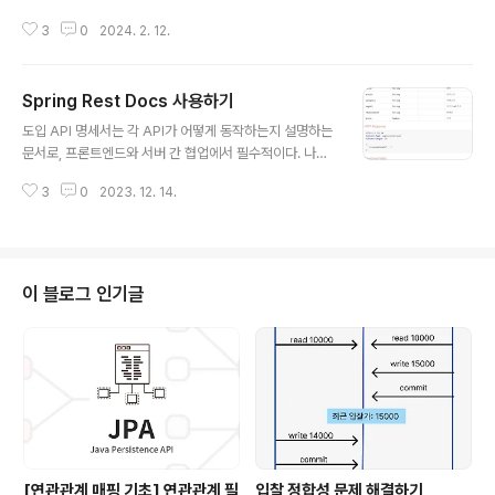
LED로 수정했을 때영속성 컨텍스트는 변경 감지를 하여
지속적으로 요청을 해 메시지를 받으면 되지 않을까 생각
엔티티의 수정 사항을 반영한다.참고로 update 쿼리와 h
3
0
2024. 2. 12.
했다.하지만, 이런 polling 방식은 매번 HTTP 연결을 생
2 필드를 확인하기 위해 @Rollback(false)를 추가하였
성하고 끊기 때문에 서버에 부담을 준다. 때문에 실제로 채
다...
팅, 주식 거래 등 실시간성 데이터를 송수신할 때는 웹 소켓
Spring Rest Docs 사용하기
방식을 활용한다고 한다.이번 글에서는 웹 소켓과 웹 소켓
글 내용
위에서 쓰이는 STOMP를 알아보고, 코드에 적용해 볼 것
도입 API 명세서는 각 API가 어떻게 동작하는지 설명하는
이다. 웹 소켓이란?웹 소켓은 서버와 클라이언트 간 양방향
문서로, 프론트엔드와 서버 간 협업에서 필수적이다. 나는
통신이 가능한 프로토콜이다.웹 소켓 과정은 Open Hand
기존 프로젝트들에서 명세서 작성 도구로 Swagger를 사
shake, Data Transfer, Close Handshake로 나눌 수
3
0
2023. 12. 14.
용했었다. 그러다 최근에 Spring Rest Docs로도 API 명
있다. [Open Handshake]클라이언트는 HTTP에..
세서를 작성할 수 있음을 알게 되었다. Spring Rest Doc
s는 스프링 프레임워크에서 제공하는 API 문서 자동화 도
구이다. Swagger VS Rest Docs Swagger와 Rest
Docs는 각각 장단점이 존재한다. Swagger는 적용이 쉽
이 블로그 인기글
고, 해당 문서에서 API 호출 테스트를 직접 해볼 수 있다.
그러나 프로덕션 코드에 Swagger 문서 관련 코드가 포함
되어 가독성이 떨어진다. Rest Docs는 Swagger에 비
해 적용이 어렵지만 프로덕션 ..
[연관관계 매핑 기초] 연관관계 필
입찰 정합성 문제 해결하기