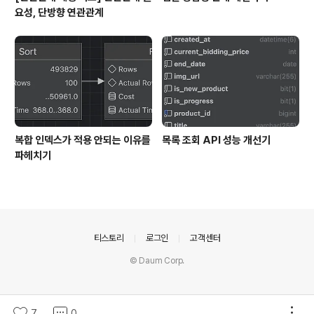
요성, 단방향 연관관계
복합 인덱스가 적용 안되는 이유를
목록 조회 API 성능 개선기
파헤치기
의안내
티스토리
로그인
고객센터
© Daum Corp.
7
0