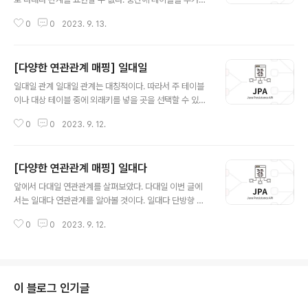
추상 클래스로 만드는 것이 좋다. 객체와 테이블의 필드명
서 일대다, 다대일 관계로 풀어내야 한다. 이와 달리 객체는
을 다르게 사용하고 싶다면 @Column의 name 속성을
0
0
2023. 9. 13.
컬렉션을 사용해서 객체 2개로 다대다 관계를 표현할 수
사용하면 된다. @MappedSuperClass public a..
있다. Member는 productList를 가지고, Product는
memberList를 가진다. 다대다는 @ManyToMany를
[다양한 연관관계 매핑] 일대일
사용하고, @JoinTable로 연결 테이블을 지정한다. 양쪽
글 내용
테이블의 PK가 FK가 된다. //Member.java @ManyTo
일대일 관계 일대일 관계는 대칭적이다. 따라서 주 테이블
Many @JoinTable(name = "MEMBER_PRODUC
이나 대상 테이블 중에 외래키를 넣을 곳을 선택할 수 있다.
T") private List products = new ArrayList(); 다대
예를 들어, 주테이블인 Member에 외래키를 넣을 수 있
다 매핑도 단방향, 양방향 매핑이 모두 가능하다. 양방향 매
0
0
2023. 9. 12.
고, 대상 테이블인 Team에 외래키를 넣을 수 있다. 외래키
핑을 하고 싶..
에 데이터베이스 유니크 제약 조건을 추가해야 한다. 유니
크의 유무가 일대일과 다대일을 구분 짓는 차이점이 된다.
[다양한 연관관계 매핑] 일대다
일대일 - 주 테이블에 외래키 단방향 Member를 주 테이
글 내용
블로 설정했기 때문에 Member에 외래키를 놓았다. Loc
앞에서 다대일 연관관계를 살펴보았다. 다대일 이번 글에
ker 테이블을 주 테이블로 정할 수도 있다. 그때는 Locke
서는 일대다 연관관계를 알아볼 것이다. 일대다 단방향 일
r 테이블에 MEMBER_ID(FK, UNI)를 추가해야 한다 다대
대다에서 일이 연관관계의 주인이다. 객체에서는 연관관계
일 단방향 매핑과 유사하며, 어노테이션 차이만 있다. 아래
0
0
2023. 9. 12.
의 주인인 Team이 members로 외래키를 관리한다. 테
는 주 테이블에 일대일 단방향을 설정하는 코드이다. //Me
이블에서는 무조건 다쪽인 Member에 외래키가 들어간
m..
다. 이러한 객체와 테이블 간 차이 때문에 Team 객체는 반
대편 테이블의 외래키를 관리한다. Team.members 값
을 바꿨을 때 TEAM_ID가 업데이트 된다. 아래 코드를 통
이 블로그 인기글
해 일대다 관계를 설정할 수 있다. 이때 @JoinColumn을