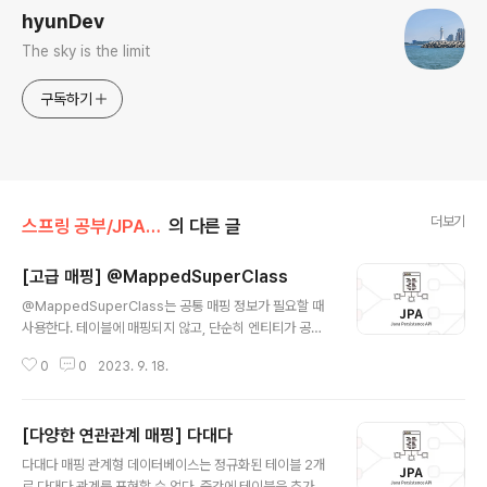
hyunDev
The sky is the limit
구독하기
더보기
스프링 공부/JPA 기본
의 다른 글
[고급 매핑] @MappedSuperClass
글 내용
@MappedSuperClass는 공통 매핑 정보가 필요할 때
사용한다. 테이블에 매핑되지 않고, 단순히 엔티티가 공통
으로 사용하는 매핑 정보를 모으는 역할을 한다. 예를 들어
0
0
2023. 9. 18.
모든 엔티티에 생성 시간, 수정 시간이 들어간다고 해보자.
각 엔티티에 해당 필드를 추가한다면 코드 중복이 발생한
다. 이때 부모 클래스를 선언하고 속성만 상속받아 사용할
[다양한 연관관계 매핑] 다대다
수 있다. BaseEntity에 @MappedSuperClass를 선
글 내용
언 후 필드들을 넣고 다른 엔티티들이 상속받도록 하자. Ba
다대다 매핑 관계형 데이터베이스는 정규화된 테이블 2개
seEntity는 상속해주는 클래스라 단독으로 쓰지 않으므로
로 다대다 관계를 표현할 수 없다. 중간에 테이블을 추가해