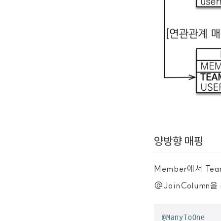
양방향 매핑
Member에서 Te
@JoinColumn
@ManyToOne