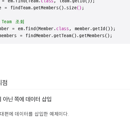
 = em.find(
Team
.
class
, team.get
Id()
e = findTeam.get
Members()
.size
()
;

 Team 조회
mber = em.find(
Member
.
class
, member.get
Id()
);

members = findMember.get
Team()
.get
Members()
;
의점
 아닌 쪽에 데이터 삽입
대편에 데이터를 삽입한 예제이다.