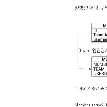
양방향 매핑 규
두 개의 참조값 중
Member.team